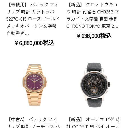
【未使用】 パテック フィ
【新品】 クロノトウキョ
リップ 時計 カラトラバ
ウ 時計 孔雀石 CM026B マ
5227G-015 ローズゴールド
ラカイト文字盤 自動巻き
メッキオパーリン文字盤
CHRONO TOKYO 東京 2…
自動巻き…
¥638,000税込
¥6,880,000税込
【中古A】 パテック フィ
【新品】 オーデマ ピゲ 時
リップ 時計 ノーチラス ベ
計 CODE 11.59 バイ オーデ