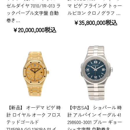
ゼルダイヤ 7010/1R-013 ラ
マ ピゲ フライング トゥー
ックパープル文字盤 自動
ルビヨン クロノグラフ …
巻き…
¥35,800,000税込
¥20,000,000税込
【新品】 オーデマ ピゲ 時
【中古SA】 ショパール 時
計 ロイヤル オーク フロス
計 アルパイン イーグル 41
テッドゴールド
298600-3001 ブルー ギョー
77450BA.GG.1361BA.01 イ
シェ文字盤 自動巻き…