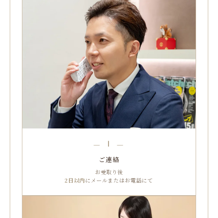
— Ⅰ —
ご連絡
お受取り後
2日以内
にメールまたはお電話にて