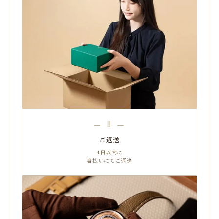
— Ⅱ —
ご返送
4日以内
に
着払いにてご返送