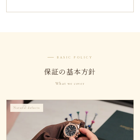
BASIC POLICY
保証の基本方針
What we cover
Natural defects