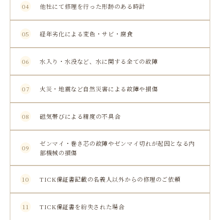
04
他社にて修理を行った形跡のある時計
05
経年劣化による変色・サビ・腐食
06
水入り・水没など、水に関する全ての故障
07
火災・地震など自然災害による故障や損傷
08
磁気帯びによる精度の不具合
ゼンマイ・巻き芯の故障やゼンマイ切れが起因となる内
09
部機械の損傷
10
TICK保証書記載の名義人以外からの修理のご依頼
11
TICK保証書を紛失された場合