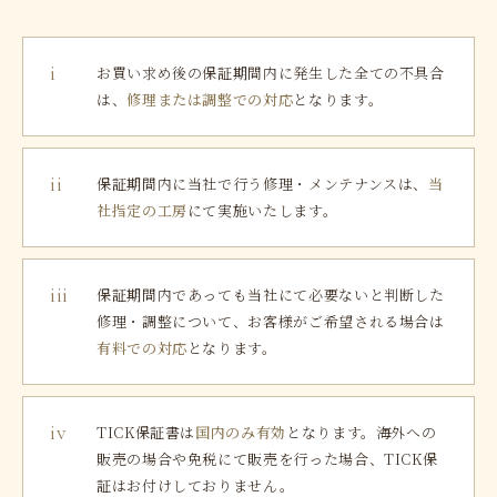
i
お買い求め後の保証期間内に発生した全ての不具合
は、
修理または調整での対応
となります。
ii
保証期間内に当社で行う修理・メンテナンスは、
当
社指定の工房
にて実施いたします。
iii
保証期間内であっても当社にて必要ないと判断した
修理・調整について、お客様がご希望される場合は
有料での対応
となります。
iv
TICK保証書は
国内のみ有効
となります。海外への
販売の場合や免税にて販売を行った場合、TICK保
証はお付けしておりません。