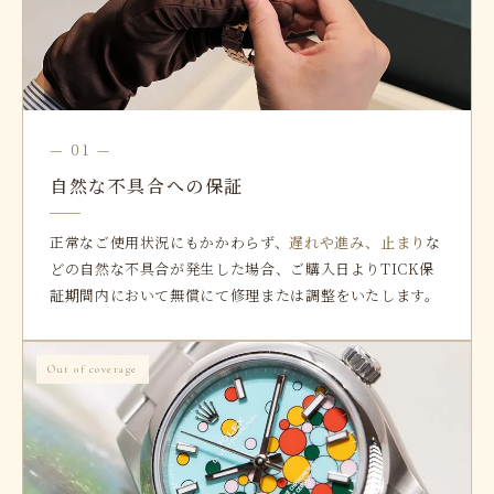
— 01 —
自然な不具合への保証
正常なご使用状況にもかかわらず、
遅れや進み、止まり
な
どの自然な不具合が発生した場合、ご購入日よりTICK保
証期間内において無償にて修理または調整をいたします。
Out of coverage