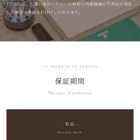
TICKでは、お買い求めいただいた時計に内部機械の不具合が発生
した場合の保証をお付けしております。
WARRANTY PERIOD
保証期間
Two tiers of protection
— 新品 —
Brand New