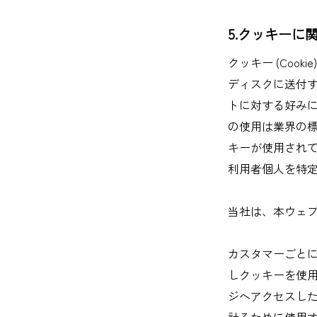
5.クッキーに
クッキー (Co
ディスクに送付
トに対する好み
の使用は業界の
キーが使用され
利用者個人を特
当社は、本ウェ
カスタマーごと
しクッキーを使
ジへアクセスした
計るために使用