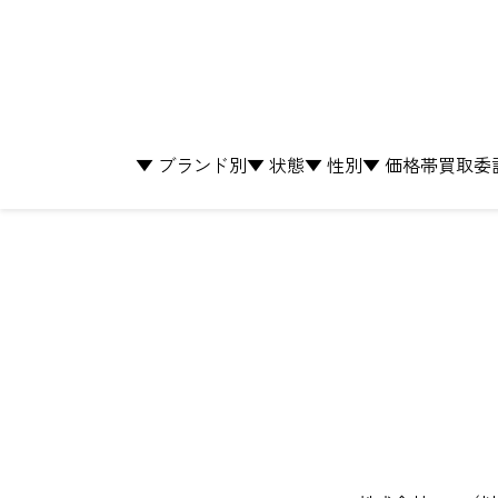
▼ ブランド別
▼ 状態
▼ 性別
▼ 価格帯
買取
委