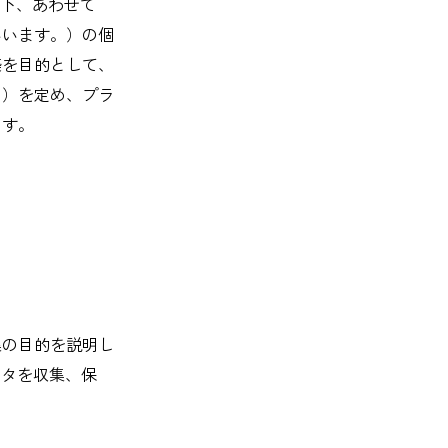
以下、あわせて
いいます。）の個
築を目的として、
。）を定め、プラ
ます。
集の目的を説明し
ータを収集、保