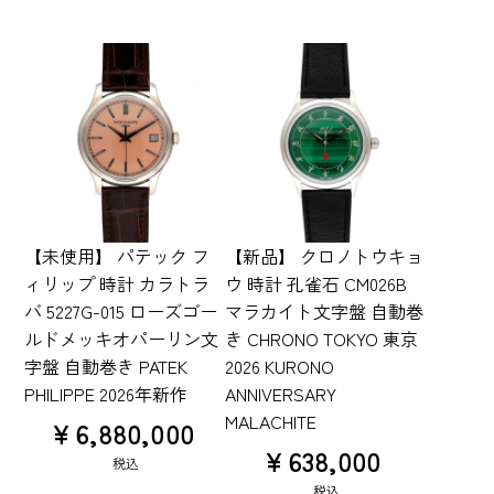
【未使用】 パテック フ
【新品】 クロノトウキョ
ィリップ 時計 カラトラ
ウ 時計 孔雀石 CM026B
バ 5227G-015 ローズゴー
マラカイト文字盤 自動巻
ルドメッキオパーリン文
き CHRONO TOKYO 東京
字盤 自動巻き PATEK
2026 KURONO
PHILIPPE 2026年新作
ANNIVERSARY
MALACHITE
¥
6,880,000
¥
638,000
税込
税込