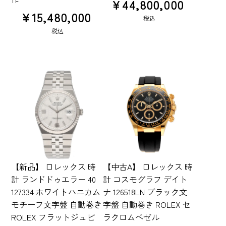
¥
44,800,000
¥
15,480,000
税込
税込
【新品】 ロレックス 時
【中古A】 ロレックス 時
計 ランドドゥエラー 40
計 コスモグラフ デイト
127334 ホワイトハニカム
ナ 126518LN ブラック文
モチーフ文字盤 自動巻き
字盤 自動巻き ROLEX セ
ROLEX フラットジュビ
ラクロムベゼル