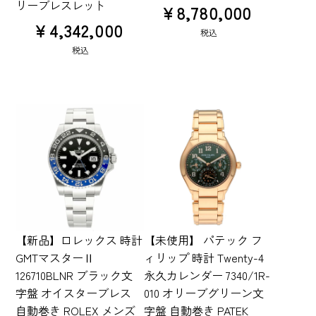
リーブレスレット
¥
8,780,000
¥
4,342,000
税込
税込
【新品】ロレックス 時計
【未使用】 パテック フ
GMTマスターⅡ
ィリップ 時計 Twenty-4
126710BLNR ブラック文
永久カレンダー 7340/1R-
字盤 オイスターブレス
010 オリーブグリーン文
自動巻き ROLEX メンズ
字盤 自動巻き PATEK