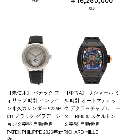
税込
税込
【未使用】 パテック フ
【中古A】 リシャール ミ
ィリップ 時計 インライ
ル 時計 オートマティッ
ン永久カレンダー 5236P-
ク デクラッチャブルロー
011 ブラック グラデーシ
ター RM030 スケルトン
ョン文字盤 自動巻き
文字盤 自動巻き
PATEK PHILIPPE 2026年新
RICHARD MILLE
作