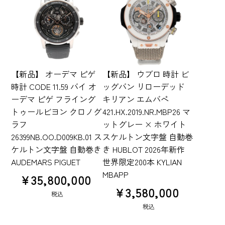
【新品】 オーデマ ピゲ
【新品】 ウブロ 時計 ビ
時計 CODE 11.59 バイ オ
ッグバン リローデッド
ーデマ ピゲ フライング
キリアン エムバペ
トゥールビヨン クロノグ
421.HX.2019.NR.MBP26 マ
ラフ
ットグレー × ホワイト
26399NB.OO.D009KB.01 ス
スケルトン文字盤 自動巻
ケルトン文字盤 自動巻き
き HUBLOT 2026年新作
AUDEMARS PIGUET
世界限定200本 KYLIAN
MBAPP
¥
35,800,000
¥
3,580,000
税込
税込