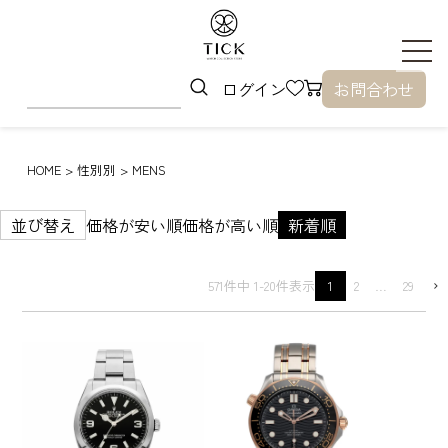
ログイン
お問合わせ
HOME
性別別
MENS
並び替え
価格が安い順
価格が高い順
新着順
571
件中
1
-
20
件表示
1
2
…
29