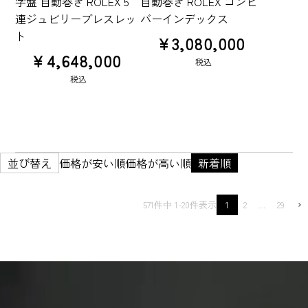
字盤 自動巻き ROLEX 5
自動巻き ROLEX コンビ
連ジュビリーブレスレッ
バーインデックス
ト
¥
3,080,000
¥
4,648,000
税込
税込
並び替え
価格が安い順
価格が高い順
新着順
571
件中
1
-
20
件表示
1
2
…
29