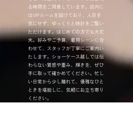
る時間をご用意しています。店内に
はVIPルームを設けており、人目を
気にせず、ゆっくりと時計をご覧い
ただけます。はじめての方でも大丈
夫。好みやご予算、着用シーンに合
わせて、スタッフが丁寧にご案内い
たします。ショーケース越しでは伝
わらない質感や重み、輝きを、ぜひ
手に取って確かめてください。忙し
い日常から少し離れて、優雅なひと
ときを堪能しに、気軽にお立ち寄り
ください。