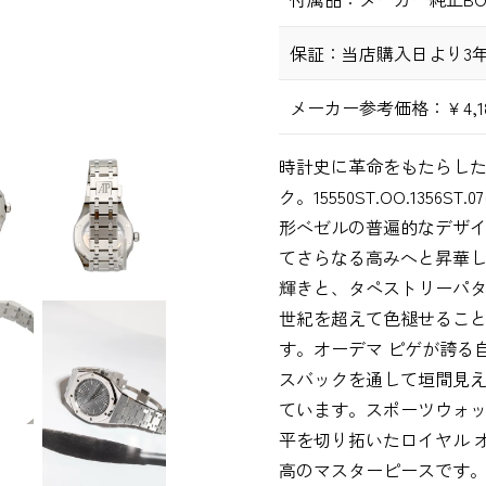
保証：
当店購入日より3
メーカー参考価格：
￥4,
時計史に革命をもたらした
ク。15550ST.OO.13
形ベゼルの普遍的なデザ
てさらなる高みへと昇華
輝きと、タペストリーパ
世紀を超えて色褪せるこ
す。オーデマ ピゲが誇る
スバックを通して垣間見
ています。スポーツウォ
平を切り拓いたロイヤル 
高のマスターピースです