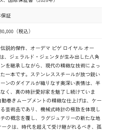
年保証
180,000（税込）
伝説的傑作、オーデマ ピゲ ロイヤル オー
56ST.07は、ジェラルド・ジェンタが生み出した八角
インを継承しながら、現代の精緻な技術によっ
した一本です。ステンレススチールが放つ鋭い
ターンのダイアルが織りなす奥深い表情は、半
となく、真の時計愛好家を魅了し続けていま
自動巻きムーブメントの精緻な仕上げは、ケー
える芸術品であり、機械式時計の極致を体現し
ッチの概念を覆し、ラグジュアリーの新たな地
オークは、時代を超えて受け継がれるべき、孤
。