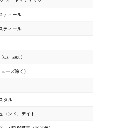
ーク オートマティック
スティール
スティール
al. 5900）
（リューズ除く）
スタル
セコンド、デイト
X、国際保証書（2026年）