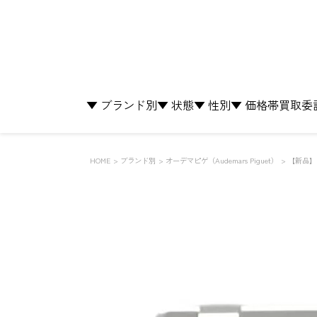
▼ ブランド別
▼ 状態
▼ 性別
▼ 価格帯
買取
委
HOME
ブランド別
オーデマピゲ（Audemars Piguet）
【新品】 