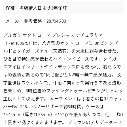
保証：
当店購入日より3年保証
メーカー参考価格：28,794,700
ブルガリ オクト ローマ プレシャス ナチュラリア
（Ref.103675）は、八角形のオクト ローマに18Kピンクゴー
ルドとタイガーズアイ（天然石）を大胆に組み合わせた、
ひと目で特別感が伝わるハイエンドピースです。タイガー
ズアイはインサートやインデックスにも使われ、石ならで
はの表情があるので“同じ顔がない”唯一無二感が魅力。 文
字盤側はスケルトンで、中心に向かって奥行きのある造形
を楽しめ、6時位置のフライングトゥールビヨンがしっかり
主役として映えます。 ムーブメントは手巻きの自社キャリ
バーBVL206、パワーリザーブ約64時間。ケースは
**44mm（厚さ11.35mm）**で存在感がありつつ、仕上げの
上質さで品よくまとまります。 ブラウンのアリゲータース