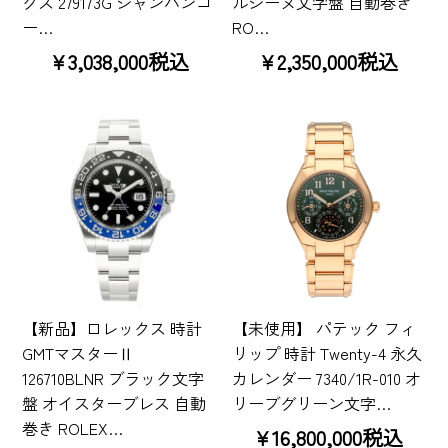
クス 279173G シャンパンゴ
ルジーヌ文字盤 自動巻き
ー…
RO…
¥3,038,000税込
¥2,350,000税込
【新品】ロレックス 時計
【未使用】 パテック フィ
GMTマスターⅡ
リップ 時計 Twenty-4 永久
126710BLNR ブラック文字
カレンダー 7340/1R-010 オ
盤 オイスターブレス 自動
リーブグリーン文字…
巻き ROLEX…
¥16,800,000税込