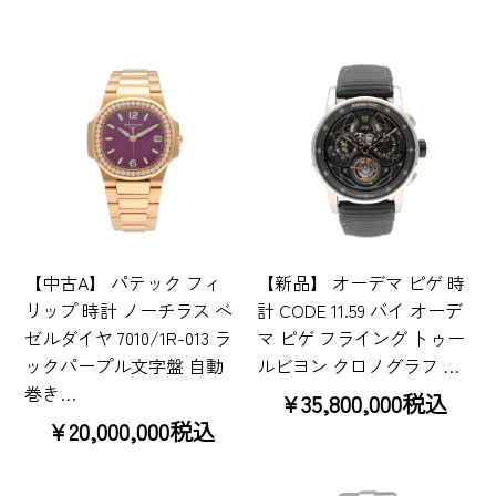
【中古A】 パテック フィ
【新品】 オーデマ ピゲ 時
リップ 時計 ノーチラス ベ
計 CODE 11.59 バイ オーデ
ゼルダイヤ 7010/1R-013 ラ
マ ピゲ フライング トゥー
ックパープル文字盤 自動
ルビヨン クロノグラフ …
巻き…
¥35,800,000税込
¥20,000,000税込