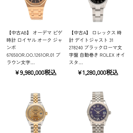
【中古AB】 オーデマ ピゲ
【中古A】 ロレックス 時
時計 ロイヤル オーク ジャ
計 デイトジャスト 31
ンボ
278240 ブラックローマ文
67650OR.OO.1261OR.01 ブ
字盤 自動巻き ROLEX オイ
ラウン文字…
スタ…
¥9,980,000税込
¥1,280,000税込