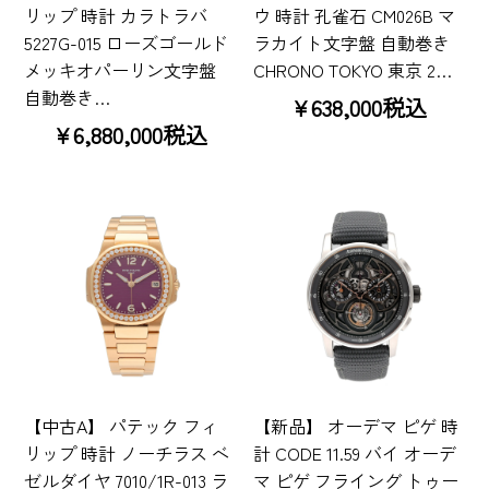
リップ 時計 カラトラバ
ウ 時計 孔雀石 CM026B マ
5227G-015 ローズゴールド
ラカイト文字盤 自動巻き
メッキオパーリン文字盤
CHRONO TOKYO 東京 2…
自動巻き…
¥638,000税込
¥6,880,000税込
【中古A】 パテック フィ
【新品】 オーデマ ピゲ 時
リップ 時計 ノーチラス ベ
計 CODE 11.59 バイ オーデ
ゼルダイヤ 7010/1R-013 ラ
マ ピゲ フライング トゥー