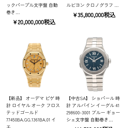
ックパープル文字盤 自動
ルビヨン クロノグラフ …
巻き…
¥35,800,000税込
¥20,000,000税込
【新品】 オーデマ ピゲ 時
【中古SA】 ショパール 時
計 ロイヤル オーク フロス
計 アルパイン イーグル 41
テッドゴールド
298600-3001 ブルー ギョー
77450BA.GG.1361BA.01 イ
シェ文字盤 自動巻き…
エ…