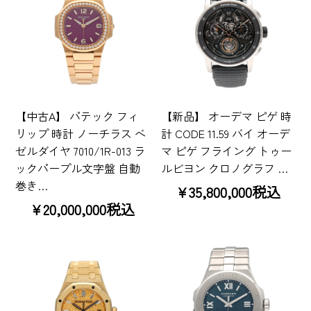
【中古A】 パテック フィ
【新品】 オーデマ ピゲ 時
リップ 時計 ノーチラス ベ
計 CODE 11.59 バイ オーデ
ゼルダイヤ 7010/1R-013 ラ
マ ピゲ フライング トゥー
ックパープル文字盤 自動
ルビヨン クロノグラフ …
巻き…
¥35,800,000税込
¥20,000,000税込