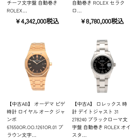
チーフ文字盤 自動巻き
自動巻き ROLEX セラク
ROLEX…
ロ…
¥4,342,000税込
¥8,780,000税込
【中古AB】 オーデマ ピゲ
【中古A】 ロレックス 時
時計 ロイヤル オーク ジャ
計 デイトジャスト 31
ンボ
278240 ブラックローマ文
67650OR.OO.1261OR.01 ブ
字盤 自動巻き ROLEX オイ
ラウン文字…
スタ…