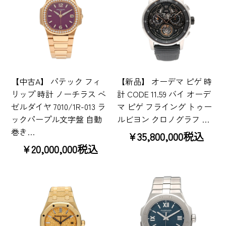
【中古A】 パテック フィ
【新品】 オーデマ ピゲ 時
リップ 時計 ノーチラス ベ
計 CODE 11.59 バイ オーデ
ゼルダイヤ 7010/1R-013 ラ
マ ピゲ フライング トゥー
ックパープル文字盤 自動
ルビヨン クロノグラフ …
巻き…
¥35,800,000税込
¥20,000,000税込