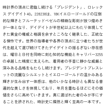
時計界の頂点に君臨し続ける「プレジデント」、ロレック
ス デイデイト40。228238は、18Kイエローゴールドの圧倒
的な輝きとフルーテッドベゼルの精緻な彫刻が放つ煌めき
が一体となり、デイデイトが半世紀以上にわたり体現して
きた黄金の権威と格調を余すところなく継承した、正統な
る傑作です。世界の指導者や各界の頂点に立つ者たちが世
代を超えて選び続けてきたデイデイトの揺るぎない存在感
は、曜日と日付を同時に刻む知的な機能とキャリバー3255
の卓越した精度に支えられ、着用者の手首に静かな威厳と
深みある品格をもたらし続けます。プレジデントブレスレ
ットの流麗なシルエットとイエローゴールドの温かみある
輝きが生み出す一体感は、他のいかなる時計とも異なる普
遍的な美しさを体現しており、年月を重ねるほどにその価
値をさらに高めていきます。真に選ばれた者のみが手にす
ることを許された、時計史に燦然と輝く至高の一本です。