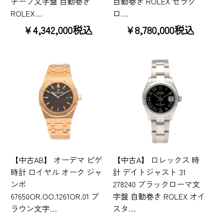
チーフ文字盤 自動巻き
自動巻き ROLEX セラク
ROLEX…
ロ…
¥4,342,000税込
¥8,780,000税込
【中古AB】 オーデマ ピゲ
【中古A】 ロレックス 時
時計 ロイヤル オーク ジャ
計 デイトジャスト 31
ンボ
278240 ブラックローマ文
67650OR.OO.1261OR.01 ブ
字盤 自動巻き ROLEX オイ
ラウン文字…
スタ…