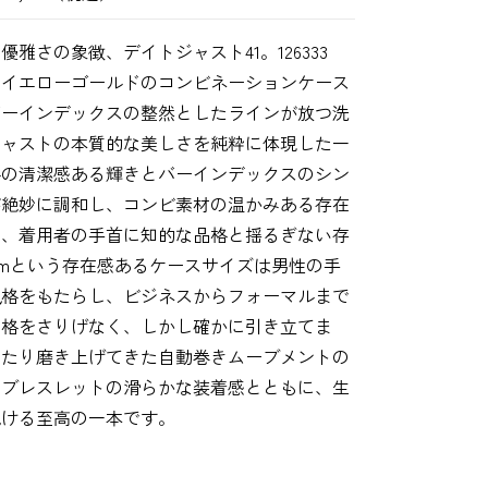
雅さの象徴、デイトジャスト41。126333
とイエローゴールドのコンビネーションケース
バーインデックスの整然としたラインが放つ洗
ジャストの本質的な美しさを純粋に体現した一
ルの清潔感ある輝きとバーインデックスのシン
が絶妙に調和し、コンビ素材の温かみある存在
ら、着用者の手首に知的な品格と揺るぎない存
mmという存在感あるケースサイズは男性の手
風格をもたらし、ビジネスからフォーマルまで
の格をさりげなく、しかし確かに引き立てま
わたり磨き上げてきた自動巻きムーブメントの
ーブレスレットの滑らかな装着感とともに、生
続ける至高の一本です。