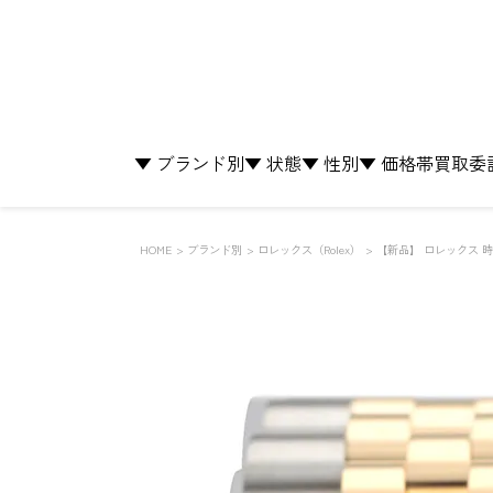
▼ ブランド別
▼ 状態
▼ 性別
▼ 価格帯
買取
委
HOME
ブランド別
ロレックス（Rolex）
【新品】 ロレックス 時計