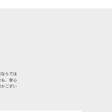
店ならでは
後も、安心
何かござい