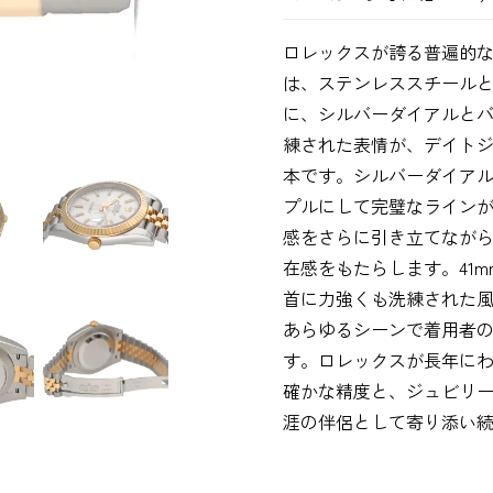
ロレックスが誇る普遍的な優
は、ステンレススチール
に、シルバーダイアルと
練された表情が、デイト
本です。シルバーダイア
プルにして完璧なライン
感をさらに引き立てなが
在感をもたらします。41
首に力強くも洗練された
あらゆるシーンで着用者
す。ロレックスが長年に
確かな精度と、ジュビリ
涯の伴侶として寄り添い