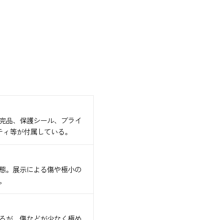
完品、保護シール、ブライ
ティ等が付属している。
態。展示による傷や極小の
。
るが、傷などが少なく極め