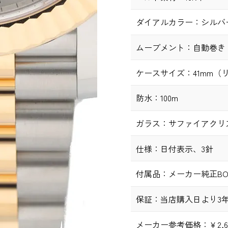
ダイアルカラー：
シルバ
ムーブメント：
自動巻き（c
ケースサイズ：
41mm
防水：
100m
ガラス：
サファイアクリ
仕様：
日付表示、3針
付属品：
メーカー純正BO
保証：
当店購入日より3
メーカー参考価格：
￥2,