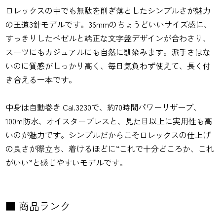
ロレックスの中でも無駄を削ぎ落としたシンプルさが魅力
の王道3針モデルです。36mmのちょうどいいサイズ感に、
すっきりしたベゼルと端正な文字盤デザインが合わさり、
スーツにもカジュアルにも自然に馴染みます。派手さはな
いのに質感がしっかり高く、毎日気負わず使えて、長く付
き合える一本です。
中身は自動巻き Cal.3230で、約70時間パワーリザーブ、
100m防水、オイスターブレスと、見た目以上に実用性も高
いのが魅力です。シンプルだからこそロレックスの仕上げ
の良さが際立ち、着けるほどに“これで十分どころか、これ
がいい”と感じやすいモデルです。
■ 商品ランク