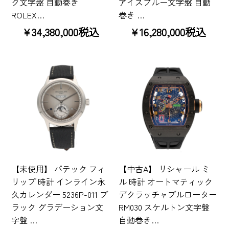
ク文字盤 自動巻き
アイスブルー文字盤 自動
ROLEX…
巻き …
¥34,380,000税込
¥16,280,000税込
【未使用】 パテック フィ
【中古A】 リシャール ミ
リップ 時計 インライン永
ル 時計 オートマティック
久カレンダー 5236P-011 ブ
デクラッチャブルローター
ラック グラデーション文
RM030 スケルトン文字盤
字盤 …
自動巻き…