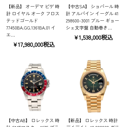
【新品】 オーデマ ピゲ 時
【中古SA】 ショパール 時
計 ロイヤル オーク フロス
計 アルパイン イーグル 41
テッドゴールド
298600-3001 ブルー ギョー
77450BA.GG.1361BA.01 イ
シェ文字盤 自動巻き…
エ…
¥1,538,000税込
¥17,980,000税込
【中古AB】 ロレックス 時
【新品】 ロレックス 時計