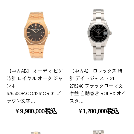
【中古AB】 オーデマ ピゲ
【中古A】 ロレックス 時
時計 ロイヤル オーク ジャ
計 デイトジャスト 31
ンボ
278240 ブラックローマ文
67650OR.OO.1261OR.01 ブ
字盤 自動巻き ROLEX オイ
ラウン文字…
スタ…
¥9,980,000税込
¥1,280,000税込