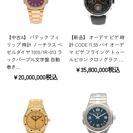
【中古A】 パテック フィ
【新品】 オーデマ ピゲ 時
リップ 時計 ノーチラス ベ
計 CODE 11.59 バイ オーデ
ゼルダイヤ 7010/1R-013 ラ
マ ピゲ フライング トゥー
ックパープル文字盤 自動
ルビヨン クロノグラフ …
巻き…
¥35,800,000税込
¥20,000,000税込