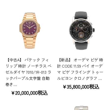
【中古A】 パテック フィ
【新品】 オーデマ ピゲ 時
リップ 時計 ノーチラス ベ
計 CODE 11.59 バイ オーデ
ゼルダイヤ 7010/1R-013 ラ
マ ピゲ フライング トゥー
ックパープル文字盤 自動
ルビヨン クロノグラフ …
巻き…
¥35,800,000税込
¥20,000,000税込