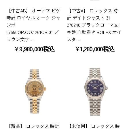
【中古AB】 オーデマ ピゲ
【中古A】 ロレックス 時
時計 ロイヤル オーク ジャ
計 デイトジャスト 31
ンボ
278240 ブラックローマ文
67650OR.OO.1261OR.01 ブ
字盤 自動巻き ROLEX オイ
ラウン文字…
スタ…
¥9,980,000税込
¥1,280,000税込
【新品】 ロレックス 時計
【未使用】 ロレックス 時