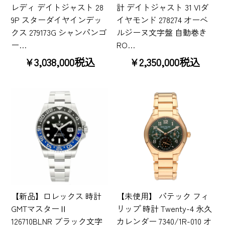
レディ デイトジャスト 28
計 デイトジャスト 31 VIダ
9P スターダイヤインデッ
イヤモンド 278274 オーベ
クス 279173G シャンパンゴ
ルジーヌ文字盤 自動巻き
ー…
RO…
¥3,038,000税込
¥2,350,000税込
【新品】ロレックス 時計
【未使用】 パテック フィ
GMTマスターⅡ
リップ 時計 Twenty-4 永久
126710BLNR ブラック文字
カレンダー 7340/1R-010 オ