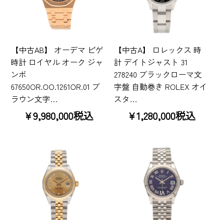
【中古AB】 オーデマ ピゲ
【中古A】 ロレックス 時
時計 ロイヤル オーク ジャ
計 デイトジャスト 31
ンボ
278240 ブラックローマ文
67650OR.OO.1261OR.01 ブ
字盤 自動巻き ROLEX オイ
ラウン文字…
スタ…
¥9,980,000税込
¥1,280,000税込