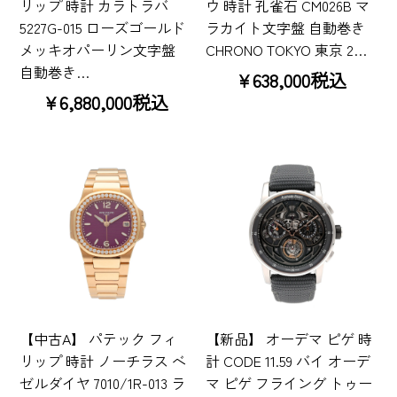
リップ 時計 カラトラバ
ウ 時計 孔雀石 CM026B マ
5227G-015 ローズゴールド
ラカイト文字盤 自動巻き
メッキオパーリン文字盤
CHRONO TOKYO 東京 2…
自動巻き…
¥638,000税込
¥6,880,000税込
【中古A】 パテック フィ
【新品】 オーデマ ピゲ 時
リップ 時計 ノーチラス ベ
計 CODE 11.59 バイ オーデ
ゼルダイヤ 7010/1R-013 ラ
マ ピゲ フライング トゥー