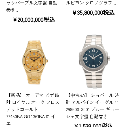
ックパープル文字盤 自動
ルビヨン クロノグラフ …
巻き…
¥35,800,000税込
¥20,000,000税込
【新品】 オーデマ ピゲ 時
【中古SA】 ショパール 時
計 ロイヤル オーク フロス
計 アルパイン イーグル 41
テッドゴールド
298600-3001 ブルー ギョー
77450BA.GG.1361BA.01 イ
シェ文字盤 自動巻き…
エ…
¥1,538,000税込