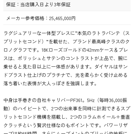
保証：
当店購入日より3年保証
メーカー参考価格：
25,465,000円
ラグジュアリーな一体型ブレスに“本気のラトラパンテ（ス
プリットセコンド）”を載せた、ブランド最高峰クラスのク
ロノグラフです。18Kローズゴールドの42mmケース＆ブレ
スは、ポリッシュとサテンのコントラストが上品で、腕に
乗せると見た目以上に一体感があります。ダイヤルはサン
ドブラスト仕上げのプラチナで、光を柔らかく受け止める
落ち着いた表情が大人っぽさを強調します。
中身は手巻きの自社キャリバーPF361。5Hz（毎時36,000振
動）のハイビートで、2つの出来事を同時に計測できるスプ
リットセコンド機構を搭載し、2つのコラムホイール＋垂直
クラッチという贅沢仕様なのもポイントです。パワーリザ
ーブは約65時間。さらにムーブメントのブリッジや地板に