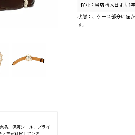
保証：
当店購入日より1
状態：
、ケース部分に僅
す。
完品、保護シール、ブライ
ティ等が付属している。