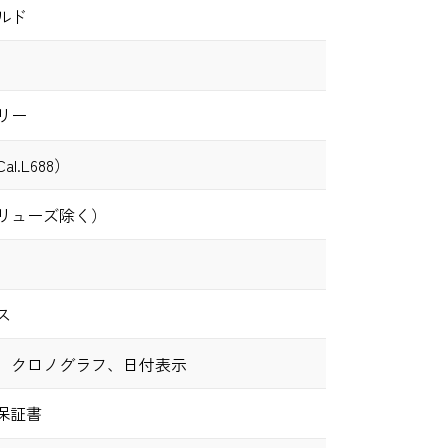
ルド
リー
l.L688）
（リューズ除く）
ス
、クロノグラフ、日付表示
保証書