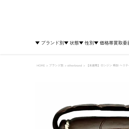
▼ ブランド別
▼ 状態
▼ 性別
▼ 価格帯
買取
委
HOME
ブランド別
otherbrand
【未使用】ロンジン 時計 ヘリテージ 