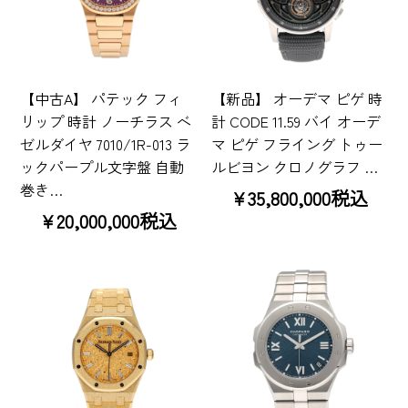
【中古A】 パテック フィ
【新品】 オーデマ ピゲ 時
リップ 時計 ノーチラス ベ
計 CODE 11.59 バイ オーデ
ゼルダイヤ 7010/1R-013 ラ
マ ピゲ フライング トゥー
ックパープル文字盤 自動
ルビヨン クロノグラフ …
巻き…
¥35,800,000税込
¥20,000,000税込