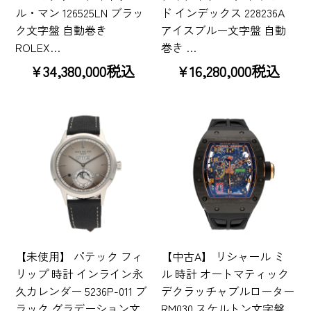
ル・マン 126525LN ブラッ
ド インデックス 228236A
ク文字盤 自動巻き
アイスブルー文字盤 自動
ROLEX…
巻き …
¥34,380,000税込
¥16,280,000税込
【未使用】 パテック フィ
【中古A】 リシャール ミ
リップ 時計 インライン永
ル 時計 オートマティック
久カレンダー 5236P-011 ブ
デクラッチャブルローター
ラック グラデーション文
RM030 スケルトン文字盤