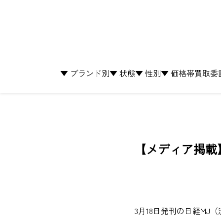
▼ ブランド別
▼ 状態
▼ 性別
▼ 価格帯
買取
委
【メディア掲載
3月18日発刊の日経MJ