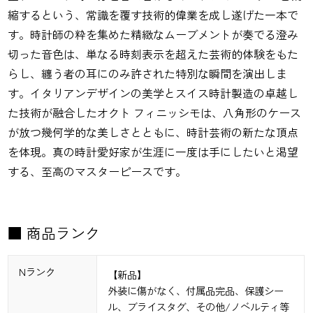
縮するという、常識を覆す技術的偉業を成し遂げた一本で
す。時計師の粋を集めた精緻なムーブメントが奏でる澄み
切った音色は、単なる時刻表示を超えた芸術的体験をもた
らし、纏う者の耳にのみ許された特別な瞬間を演出しま
す。イタリアンデザインの美学とスイス時計製造の卓越し
た技術が融合したオクト フィニッシモは、八角形のケース
が放つ幾何学的な美しさとともに、時計芸術の新たな頂点
を体現。真の時計愛好家が生涯に一度は手にしたいと渇望
する、至高のマスターピースです。
■ 商品ランク
Nランク
【新品】
外装に傷がなく、付属品完品、保護シー
ル、ブライスタグ、その他/ノベルティ等