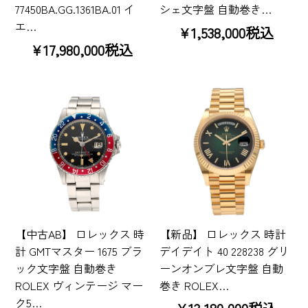
77450BA.GG.1361BA.01 イ
シェ文字盤 自動巻き…
エ…
¥1,538,000税込
¥17,980,000税込
【中古AB】 ロレックス 時
【新品】 ロレックス 時計
計 GMTマスター 1675 ブラ
デイデイト 40 228238 グリ
ック文字盤 自動巻き
ーンオンブレ文字盤 自動
ROLEX ヴィンテージ マー
巻き ROLEX…
ク5…