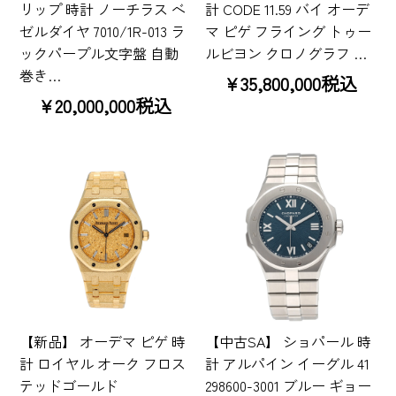
リップ 時計 ノーチラス ベ
計 CODE 11.59 バイ オーデ
ゼルダイヤ 7010/1R-013 ラ
マ ピゲ フライング トゥー
ックパープル文字盤 自動
ルビヨン クロノグラフ …
巻き…
¥35,800,000税込
¥20,000,000税込
【新品】 オーデマ ピゲ 時
【中古SA】 ショパール 時
計 ロイヤル オーク フロス
計 アルパイン イーグル 41
テッドゴールド
298600-3001 ブルー ギョー