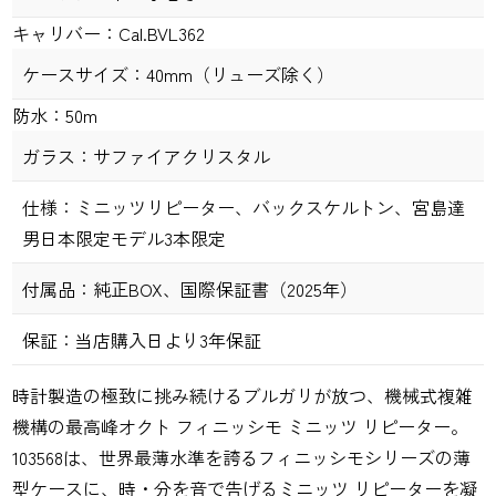
キャリバー：
Cal.BVL362
ケースサイズ：
40
mm
（リューズ除く）
防水：
50m
ガラス：
サファイアクリスタル
仕様：
ミニッツリピーター、バックスケルトン、宮島達
男日本限定モデル3本限定
付属品：
純正
BOX
、国際保証書（2025年）
保証：
当店購入日より
3
年保証
時計製造の極致に挑み続けるブルガリが放つ、機械式複雑
機構の最高峰オクト フィニッシモ ミニッツ リピーター。
103568は、世界最薄水準を誇るフィニッシモシリーズの薄
型ケースに、時・分を音で告げるミニッツ リピーターを凝