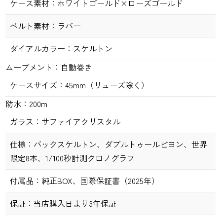
ケース素材：
ホワイトゴールド×ローズゴールド
ベルト素材：
ラバー
ダイアルカラー：
スケルトン
ムーブメント：
自動巻き
ケースサイズ：
45
mm
（リューズ除く）
防水：
200m
ガラス：
サファイアクリスタル
仕様：
バックスケルトン、ダブルトゥールビヨン、世界
限定8本、1/100秒計測クロノグラフ
付属品：
純正
BOX
、国際保証書（2025年）
保証：
当店購入日より
3
年保証