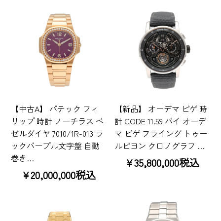
【中古A】 パテック フィ
【新品】 オーデマ ピゲ 時
リップ 時計 ノーチラス ベ
計 CODE 11.59 バイ オーデ
ゼルダイヤ 7010/1R-013 ラ
マ ピゲ フライング トゥー
ックパープル文字盤 自動
ルビヨン クロノグラフ …
巻き…
¥35,800,000税込
¥20,000,000税込