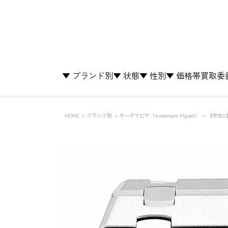
▼ ブランド別
▼ 状態
▼ 性別
▼ 価格帯
買取
委
HOME
ブランド別
オーデマピゲ（Audemars Piguet）
【中古A】