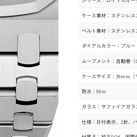
シリーズ：
ロイヤルオー
ケース素材：
ステンレス
ベルト素材：
ステンレス
ダイアルカラー：
ブルー
ムーブメント：
自動巻（Ca
ケースサイズ：
39ｍｍ
防水：
50ｍ
ガラス：
サファイアガラ
仕様：
日付表示、2針、
付属品：
純正BOX、国際保