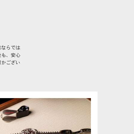
店ならでは
後も、安心
何かござい