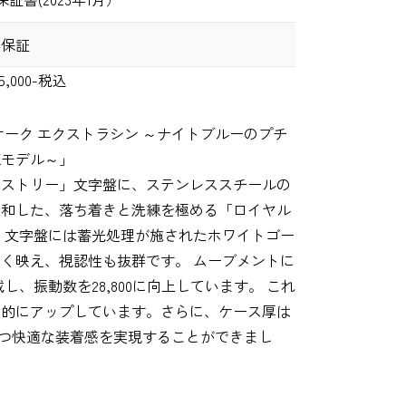
年保証
5,000-税込
オーク エクストラシン ～ナイトブルーのプチ
練モデル～」
ペストリー」文字盤に、ステンレススチールの
調和した、落ち着きと洗練を極める「ロイヤル
。文字盤には蓄光処理が施されたホワイトゴー
く映え、視認性も抜群です。 ムーブメントに
搭載し、振動数を28,800に向上しています。 これ
躍的にアップしています。さらに、ケース厚は
ムかつ快適な装着感を実現することができまし