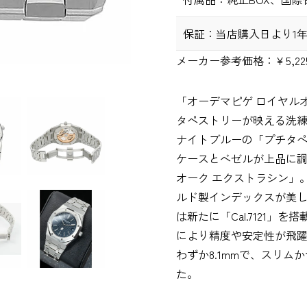
保証：
当店購入日より1
メーカー参考価格：
￥5,22
「オーデマピゲ ロイヤル
タペストリーが映える洗
ナイトブルーの「プチタ
ケースとベゼルが上品に
オーク エクストラシン」
ルド製インデックスが美し
は新たに「Cal.7121」を
により精度や安定性が飛
わずか8.1mmで、スリ
た。