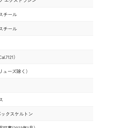
ク エクストラシン
スチール
スチール
l.7121）
（リューズ除く）
ス
バックスケルトン
証書(2023年1月）