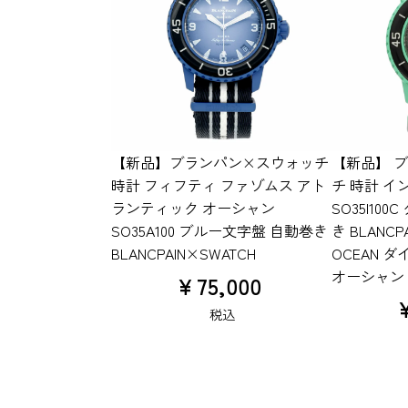
【新品】ブランパン×スウォッチ
【新品】 ブ
時計 フィフティ ファゾムス アト
チ 時計 イ
ランティック オーシャン
SO35I10
SO35A100 ブルー文字盤 自動巻き
き BLANCPA
BLANCPAIN×SWATCH
OCEAN 
オーシャン
¥
75,000
税込