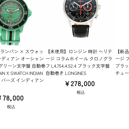
ランパン × スウォッ
【未使用】ロンジン 時計 ヘリテ
【新品
ンディアン オーシャン
ージ コラムホイール クロノグラ
ージ ブ
0C グリーン文字盤 自動巻
フ L4.754.4.52.4 ブラック文字盤
ブラッ
IN X SWATCH INDIAN
自動巻き LONGINES
チュー
ダイバーズ インディアン
¥
278,000
税込
¥
78,000
税込