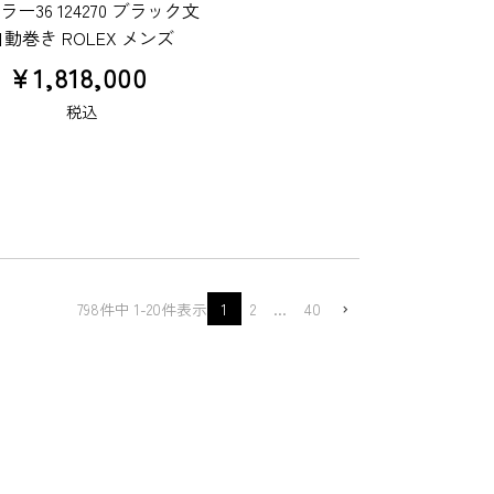
ー36 124270 ブラック文
自動巻き ROLEX メンズ
¥
1,818,000
税込
798
件中
1
-
20
件表示
1
2
…
40