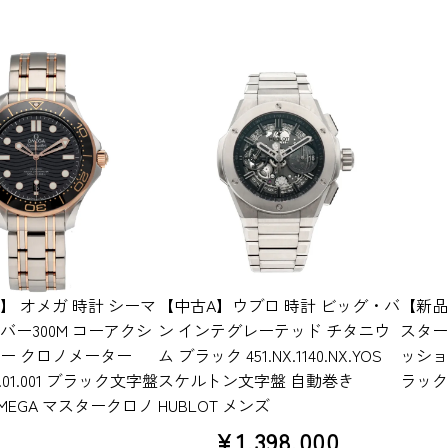
】 オメガ 時計 シーマ
【中古A】ウブロ 時計 ビッグ・バ
【新品
バー300M コーアクシ
ン インテグレーテッド チタニウ
スター
ター クロノメーター
ム ブラック 451.NX.1140.NX.YOS
ッショナル
.20.01.001 ブラック文字盤
スケルトン文字盤 自動巻き
ラック
MEGA マスタークロノ
HUBLOT メンズ
¥
1,398,000