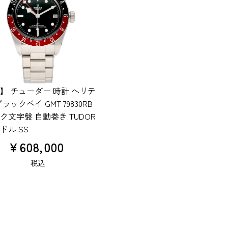
】 チューダー 時計 ヘリテ
ラックベイ GMT 79830RB
ク文字盤 自動巻き TUDOR
ドル SS
¥
608,000
税込