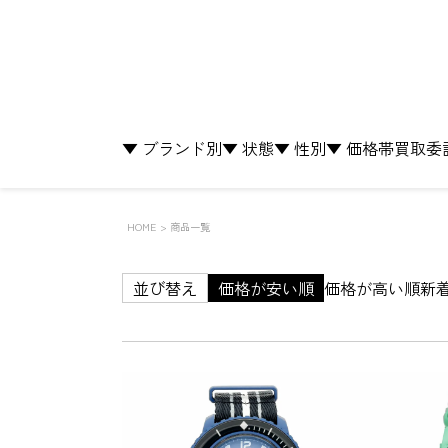
▼ ブランド別
▼ 状態
▼ 性別
▼ 価格帯
買取
委
HOME
商品一覧
並び替え
価格が安い順
価格が高い順
新