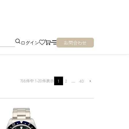
ログイン
お問合わせ
798
件中
1
-
20
件表示
1
2
…
40