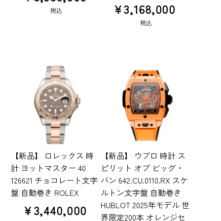
¥
3,168,000
税込
税込
【新品】 ロレックス 時
【新品】 ウブロ 時計 ス
計 ヨットマスター 40
ピリット オブ ビッグ・
126621 チョコレート文字
バン 642.CU.0110.RX スケ
盤 自動巻き ROLEX
ルトン文字盤 自動巻き
HUBLOT 2025年モデル 世
¥
3,440,000
界限定200本 オレンジセ