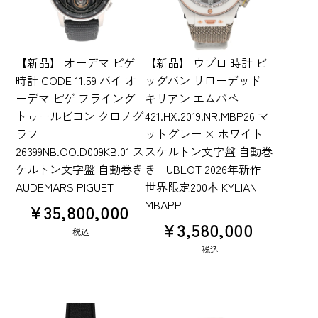
【新品】 オーデマ ピゲ
【新品】 ウブロ 時計 ビ
時計 CODE 11.59 バイ オ
ッグバン リローデッド
ーデマ ピゲ フライング
キリアン エムバペ
トゥールビヨン クロノグ
421.HX.2019.NR.MBP26 マ
ラフ
ットグレー × ホワイト
26399NB.OO.D009KB.01 ス
スケルトン文字盤 自動巻
ケルトン文字盤 自動巻き
き HUBLOT 2026年新作
AUDEMARS PIGUET
世界限定200本 KYLIAN
MBAPP
¥
35,800,000
¥
3,580,000
税込
税込