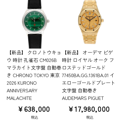
【新品】 クロノトウキョ
【新品】 オーデマ ピゲ
ウ 時計 孔雀石 CM026B
時計 ロイヤル オーク フ
マラカイト文字盤 自動巻
ロステッドゴールド
き CHRONO TOKYO 東京
77450BA.GG.1361BA.01 イ
2026 KURONO
エローゴールドプレート
ANNIVERSARY
文字盤 自動巻き
MALACHITE
AUDEMARS PIGUET
¥
638,000
¥
17,980,000
税込
税込