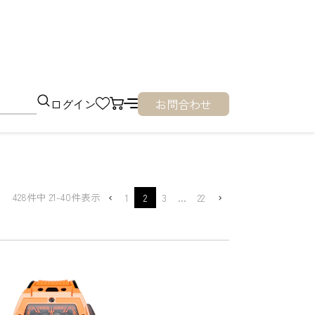
ログイン
お問合わせ
428
件中
21
-
40
件表示
1
2
3
…
22