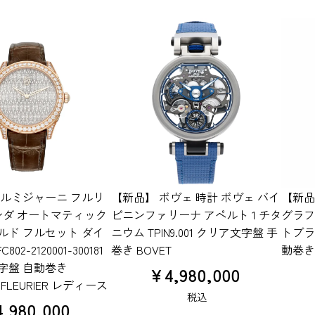
パルミジャーニ フルリ
【新品】 ボヴェ 時計 ボヴェ バイ
【新品
ンダ オートマティック
ピニンファリーナ アペルト 1 チタ
グラフ 
ルド フルセット ダイ
ニウム TPIN9.001 クリア文字盤 手
トブラ
02-2120001-300181
巻き BOVET
動巻き 
字盤 自動巻き
¥
4,980,000
NI FLEURIER レディース
税込
4,980,000