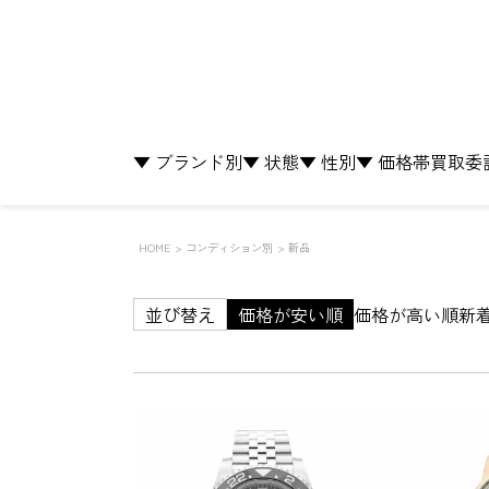
▼ ブランド別
▼ 状態
▼ 性別
▼ 価格帯
買取
委
HOME
コンディション別
新品
並び替え
価格が安い順
価格が高い順
新