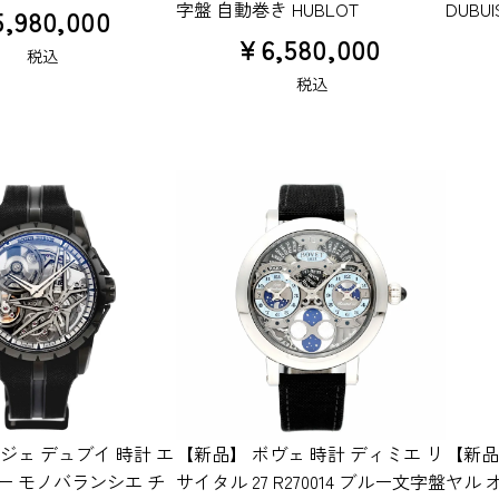
字盤 自動巻き HUBLOT
DUBUI
5,980,000
¥
6,580,000
税込
税込
ジェ デュブイ 時計 エ
【新品】 ボヴェ 時計 ディミエ リ
【新品
ー モノバランシエ チ
サイタル 27 R270014 ブルー文字盤
ヤル 