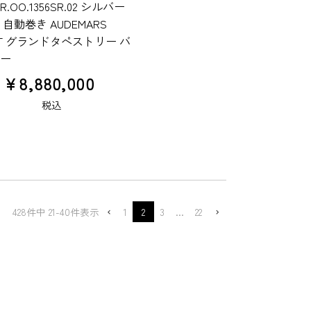
SR.OO.1356SR.02 シルバー
自動巻き AUDEMARS
UET グランドタペストリー バ
ー
¥
8,880,000
税込
428
件中
21
-
40
件表示
1
2
3
…
22