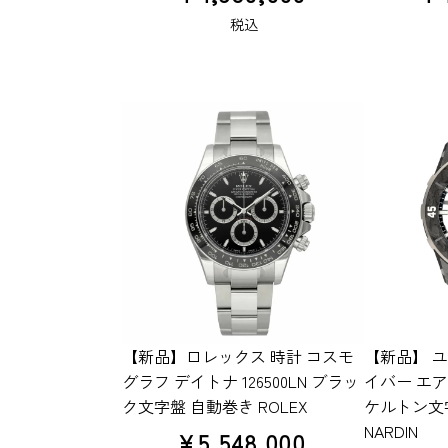
税込
【新品】ロレックス 時計 コスモ
【新品】 ユ
グラフ デイトナ 126500LN ブラッ
イバー エアー 
ク文字盤 自動巻き ROLEX
ケルトン文字
NARDIN
¥
5,548,000