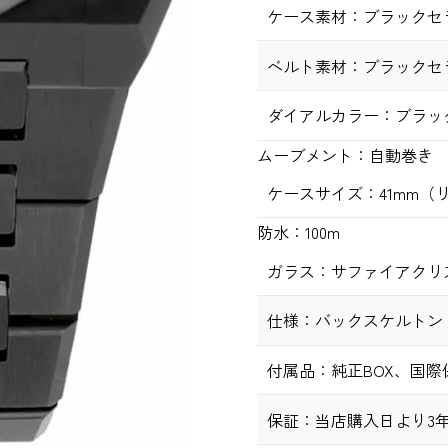
ケース素材：
ブラックセ
ベルト素材：
ブラックセ
ダイアルカラー：
ブラッ
ムーブメント：
自動巻き
ケースサイズ：
41
mm
（
防水：
100m
ガラス：
サファイアクリ
仕様：
バックスケルトン
付属品：
純正
BOX
、国際保
保証：
当店購入日より
3