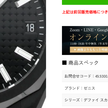
上記は前回販売価格につ
■ 商品スペック
お問合せコード：
49.9300
ブランド：
ゼニス
シリーズ：
デファイ ス