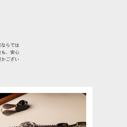
店ならでは
後も、安心
何かござい