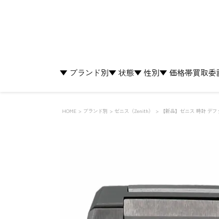
▼ ブランド別
▼ 状態
▼ 性別
▼ 価格帯
買取
委
HOME
ブランド別
ゼニス（Zenith）
【新品】ゼニス 時計 デファイ 