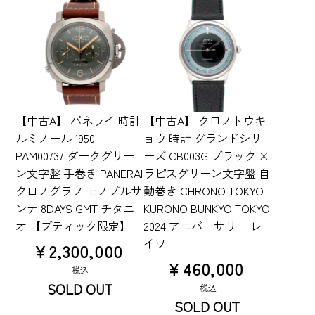
【中古A】 パネライ 時計
【中古A】 クロノトウキ
ルミノール 1950
ョウ 時計 グランドシリ
PAM00737 ダークグリー
ーズ CB003G ブラック ×
ン文字盤 手巻き PANERAI
ラピスグリーン文字盤 自
クロノグラフ モノプルサ
動巻き CHRONO TOKYO
ンテ 8DAYS GMT チタニ
KURONO BUNKYO TOKYO
オ 【ブティック限定】
2024 アニバーサリー レ
イワ
¥
2,300,000
¥
460,000
税込
SOLD OUT
税込
SOLD OUT