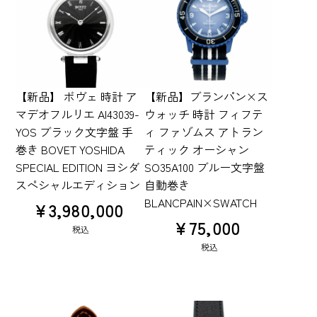
【新品】 ボヴェ 時計 ア
【新品】ブランパン×ス
マデオフルリエ AI43039-
ウォッチ 時計 フィフテ
YOS ブラック文字盤 手
ィ ファゾムス アトラン
巻き BOVET YOSHIDA
ティック オーシャン
SPECIAL EDITION ヨシダ
SO35A100 ブルー文字盤
スペシャルエディション
自動巻き
BLANCPAIN×SWATCH
¥
3,980,000
¥
75,000
税込
税込