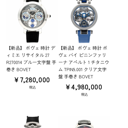
【新品】 ボヴェ 時計 デ
【新品】 ボヴェ 時計 ボ
ィミエ リサイタル 27
ヴェ バイ ピニンファリ
R270014 ブルー文字盤 手
ーナ アペルト 1 チタニウ
巻き BOVET
ム TPIN9.001 クリア文字
盤 手巻き BOVET
¥
7,280,000
¥
4,980,000
税込
税込