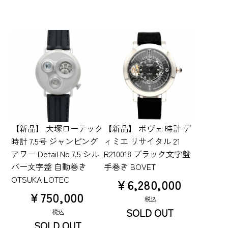
【新品】 大塚ローテック
【新品】 ボヴェ 時計 デ
時計 7.5号 ジャンピング
ィミエ リサイタル 21
アワー Detail No 7.5 シル
R210018 ブラック文字盤
バー文字盤 自動巻き
手巻き BOVET
OTSUKA LOTEC
¥
6,280,000
¥
750,000
税込
SOLD OUT
税込
SOLD OUT