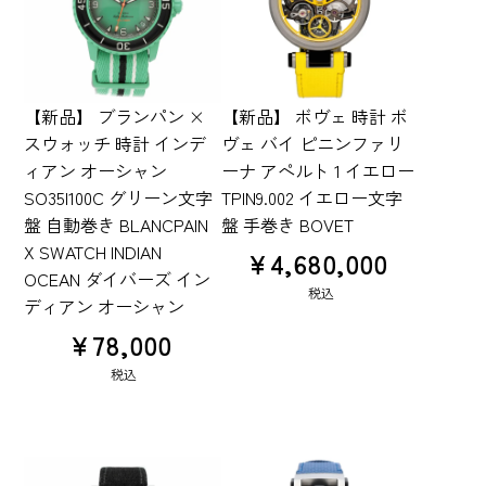
【新品】 ブランパン ×
【新品】 ボヴェ 時計 ボ
スウォッチ 時計 インデ
ヴェ バイ ピニンファリ
ィアン オーシャン
ーナ アペルト 1 イエロー
SO35I100C グリーン文字
TPIN9.002 イエロー文字
盤 自動巻き BLANCPAIN
盤 手巻き BOVET
X SWATCH INDIAN
¥
4,680,000
OCEAN ダイバーズ イン
税込
ディアン オーシャン
¥
78,000
税込