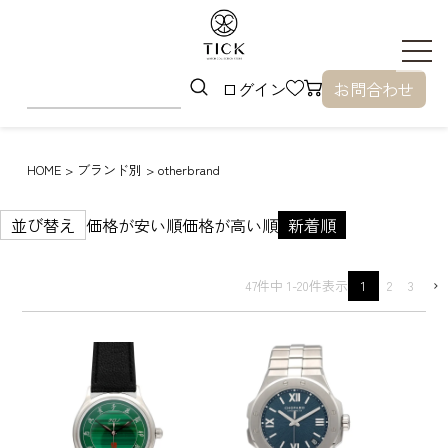
ログイン
お問合わせ
HOME
ブランド別
otherbrand
並び替え
価格が安い順
価格が高い順
新着順
47
件中
1
-
20
件表示
1
2
3