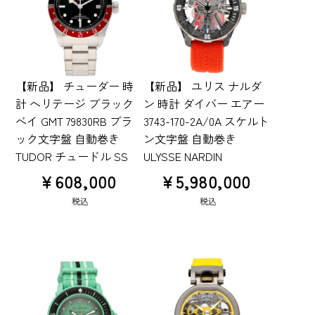
【新品】 チューダー 時
【新品】 ユリス ナルダ
計 ヘリテージ ブラック
ン 時計 ダイバー エアー
ベイ GMT 79830RB ブラ
3743-170-2A/0A スケルト
ック文字盤 自動巻き
ン文字盤 自動巻き
TUDOR チュードル SS
ULYSSE NARDIN
¥
608,000
¥
5,980,000
税込
税込